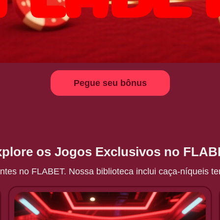
Pegue seu bônus
plore os Jogos Exclusivos no FLA
es no FLABET. Nossa biblioteca inclui caça-níqueis tem