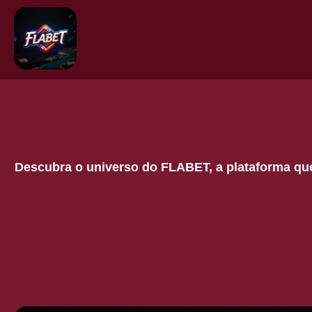
Descubra o universo do FLABET, a plataforma que 