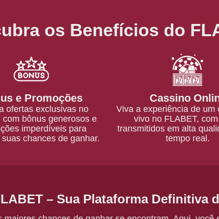
ubra os Benefícios do F
us e Promoções
Cassino Onli
 ofertas exclusivas no
Viva a experiência de um 
 com bônus generosos e
vivo no FLABET, com
ções imperdíveis para
transmitidos em alta qual
 suas chances de ganhar.
tempo real.
LABET – Sua Plataforma Definitiva d
 maiores chances de ganhar se encontram. Aqui, você e