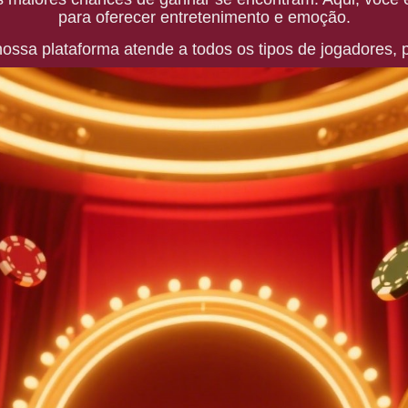
para oferecer entretenimento e emoção.
ossa plataforma atende a todos os tipos de jogadores, 