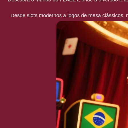
Desde slots modernos a jogos de mesa clássicos, n